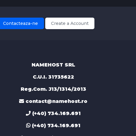
Contacteaza-ne
Create a Account
NAMEHOST SRL
C.U.I. 31735622
Reg.Com. J13/1314/2013
contact@namehost.ro
(+40) 734.169.691
(+40) 734.169.691