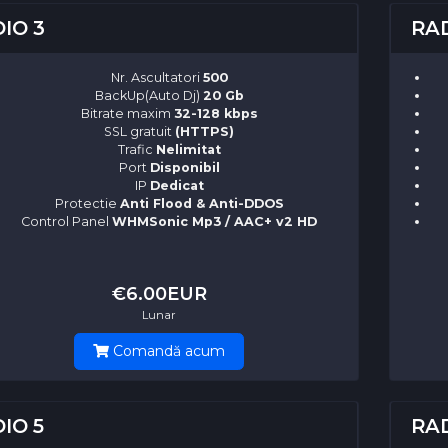
IO 3
RAD
Nr. Ascultatori
500
BackUp(Auto Dj)
20 Gb
Bitrate maxim
32-128 kbps
SSL gratuit
(HTTPS)
Trafic
Nelimitat
Port
Disponibil
IP
Dedicat
Protectie
Anti Flood & Anti-DDOS
Control Panel
WHMSonic Mp3 / AAC+ v2 HD
€6.00EUR
Lunar
Comandă acum
IO 5
RAD