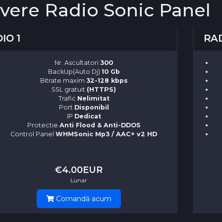
vere Radio Sonic Panel
IO 1
RAD
Nr. Ascultatori
300
BackUp(Auto Dj)
10 Gb
Bitrate maxim
32-128 kbps
SSL gratuit
(HTTPS)
Trafic
Nelimitat
Port
Disponibil
IP
Dedicat
Protectie
Anti Flood & Anti-DDOS
Control Panel
WHMSonic Mp3 / AAC+ v2 HD
€4.00EUR
Lunar
Comandă acum