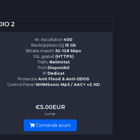
IO 2
Nr. Ascultatori
400
BackUp(Auto Dj)
15 Gb
Bitrate maxim
32-128 kbps
SSL gratuit
(HTTPS)
Trafic
Nelimitat
Port
Disponibil
IP
Dedicat
Protectie
Anti Flood & Anti-DDOS
Control Panel
WHMSonic Mp3 / AAC+ v2 HD
€5.00EUR
Lunar
Comandă acum