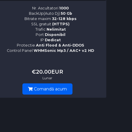
Nr. Ascultatori
1000
BackUp(Auto Dj)
50 Gb
Bitrate maxim
32-128 kbps
SSL gratuit
(HTTPS)
Trafic
Nelimitat
Port
Disponibil
IP
Dedicat
Protectie
Anti Flood & Anti-DDOS
Control Panel
WHMSonic Mp3 / AAC+ v2 HD
€20.00EUR
Lunar
Comandă acum