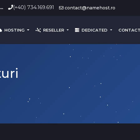
..
(+40) 734.169.691
contact@namehost.ro
HOSTING
RESELLER
DEDICATED
CONTAC
uri