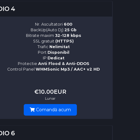
IO 4
Nr. Ascultatori
600
BackUp(Auto Dj)
25 Gb
Bitrate maxim
32-128 kbps
SSL gratuit
(HTTPS)
Trafic
Nelimitat
Port
Disponibil
IP
Dedicat
Protectie
Anti Flood & Anti-DDOS
Control Panel
WHMSonic Mp3 / AAC+ v2 HD
€10.00EUR
Lunar
Comandă acum
IO 6